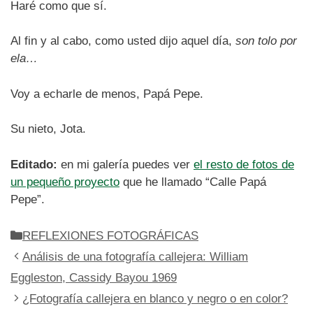
Haré como que sí.
Al fin y al cabo, como usted dijo aquel día,
son tolo por
ela…
Voy a echarle de menos, Papá Pepe.
Su nieto, Jota.
Editado:
en mi galería puedes ver
el resto de fotos de
un pequeño proyecto
que he llamado “Calle Papá
Pepe”.
Categorías
REFLEXIONES FOTOGRÁFICAS
Análisis de una fotografía callejera: William
Eggleston, Cassidy Bayou 1969
¿Fotografía callejera en blanco y negro o en color?