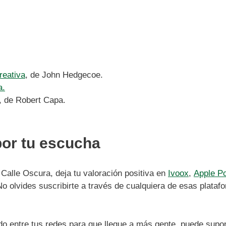
reativa
, de John Hedgecoe.
a.
, de Robert Capa.
or tu escucha
 Calle Oscura, deja tu valoración positiva en
Ivoox
,
Apple P
o olvides suscribirte a través de cualquiera de esas plataf
do entre tus redes para que llegue a más gente, puede supon