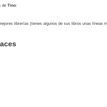
s de
Tino
:
mejores librerías (tienes algunos de sus libros unas líneas 
laces