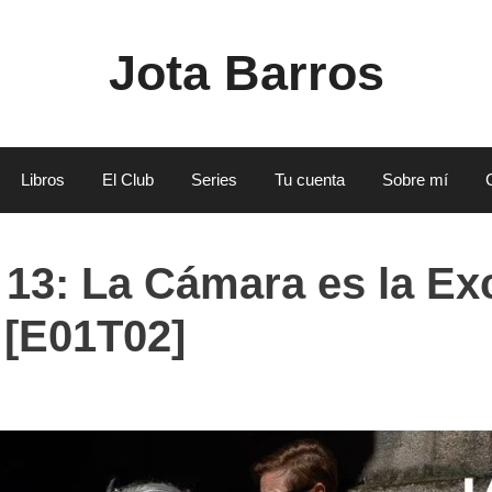
Jota Barros
Libros
El Club
Series
Tu cuenta
Sobre mí
 13: La Cámara es la E
 [E01T02]