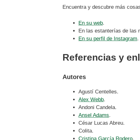
Encuentra y descubre más cosa
En su web
.
En las estanterías de las 
En su perfil de Instagram
.
Referencias y en
Autores
Agustí Centelles.
Alex Webb
.
Andoni Candela.
Ansel Adams
.
César Lucas Abreu.
Colita.
Cristina García Rodero
.