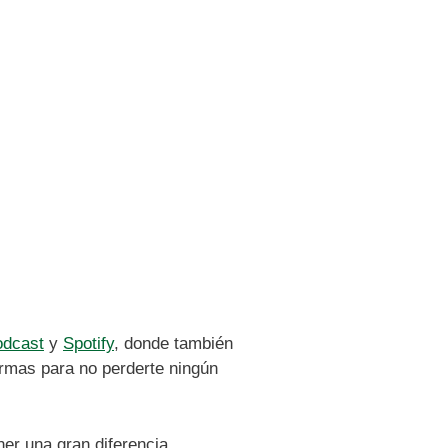
odcast
y
Spotify
, donde también
ormas para no perderte ningún
er una gran diferencia.