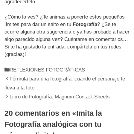
agradecértelo.
¿Cómo lo ves? ¿Te animas a ponerte estos pequeños
límites para dar un salto en tu
Fotografía
? ¿Se te
ocurre alguna otra sugerencia o ya has probado a hacer
algo parecido alguna vez? Cuéntame en comentarios…
Si te ha gustado la entrada, compártela en tus redes
(gracias)!
Categorías
REFLEXIONES FOTOGRÁFICAS
Fórmula para una fotografía: cuando el personaje te
lleva a la foto
Libro de Fotografía: Magnum Contact Sheets
20 comentarios en «Imita la
Fotografía analógica con tu