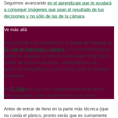
Seguimos avanzando
en el aprendizaje que te ayudará
a conseguir imágenes que sean el resultado de tus
decisiones y no sólo de las de la cámara
.
Ve más allá
Esta entrada está ampliada en el
Curso de Técnica
de
El Club de Fotografía Callejera
, una comunidad global
que te va a ayudar a convertirte en mejor fotógraf@ a
través de cursos completos, videoconferencias,
ejercicios fotográficos y mucho más, todo en la mejor
compañía.
En
El Club
vas a crecer independientemente de tus
conocimientos, estés donde estés y a tu ritmo.
Antes de entrar de lleno en la parte más técnica (que
no cunda el pánico, pronto verás que es sumamente