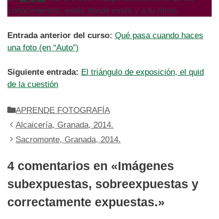
conocimientos, estés donde estés y a tu ritmo.
Entrada anterior del curso:
Qué pasa cuando haces
una foto (en “Auto”)
Siguiente entrada:
El triángulo de exposición, el quid
de la cuestión
Categorías
APRENDE FOTOGRAFÍA
Alcaicería, Granada, 2014.
Sacromonte, Granada, 2014.
4 comentarios en «Imágenes
subexpuestas, sobreexpuestas y
correctamente expuestas.»