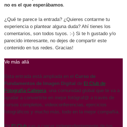
no es el que esperábamos
.
¿Qué te parece la entrada? ¿Quieres contarme tu
experiencia o plantear alguna duda? Ahí tienes los
comentarios, son todos tuyos. :-) Si te h gustado y/o
parecido interesante, no dejes de compartir este
contenido en tus redes. Gracias!
Ve más allá
Esta entrada está ampliada en el
Curso de
Fundamentos de Imagen Digital
de
El Club de
Fotografía Callejera
, una comunidad global que te va a
ayudar a convertirte en mejor fotógraf@ a través de
cursos completos, videoconferencias, ejercicios
fotográficos y mucho más, todo en la mejor compañía.
En
El Club
vas a crecer independientemente de tus