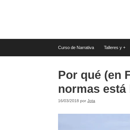
Saltar
al
contenido
Curso de Narrativa
Talleres y +
Por qué (en F
normas está 
16/03/2018
por
Jota