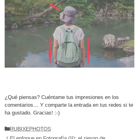
¿Qué piensas? Cuéntame tus impresiones en los
comentarios… Y comparte la entrada en tus redes si te
ha gustado. Gracias! :-)
Categorías
RUBIXEPHOTOS
El enfoque en Fotografía (II): el riesgo de