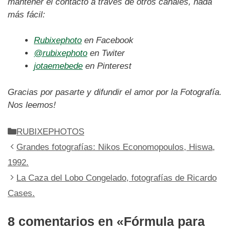
mantener el contacto a través de otros canales, nada
más fácil:
Rubixephoto
en Facebook
@rubixephoto
en Twiter
jotaemebede
en Pinterest
Gracias por pasarte y difundir el amor por la Fotografía.
Nos leemos!
Categorías
RUBIXEPHOTOS
Grandes fotografías: Nikos Economopoulos, Hiswa,
1992.
La Caza del Lobo Congelado, fotografías de Ricardo
Cases.
8 comentarios en «Fórmula para