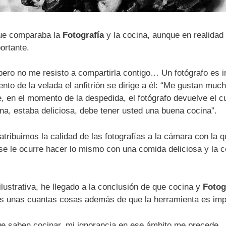
que comparaba la
Fotografía
y la cocina, aunque en realidad
ortante.
pero no me resisto a compartirla contigo… Un fotógrafo es i
to de la velada el anfitrión se dirige a él: “Me gustan much
he, en el momento de la despedida, el fotógrafo devuelve el
ena, estaba deliciosa, debe tener usted una buena cocina”.
ribuimos la calidad de las fotografías a la cámara con la q
 se le ocurre hacer lo mismo con una comida deliciosa y la c
ilustrativa, he llegado a la conclusión de que cocina y
Fotog
unas cuantas cosas además de que la herramienta es impor
ue saben cocinar, mi ignorancia en ese ámbito me precede…