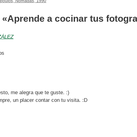
opoulos, Nómadas, 1990
 «Aprende a cocinar tus fotogra
ZÁLEZ
os
to, me alegra que te guste. :)
pre, un placer contar con tu visita. :D