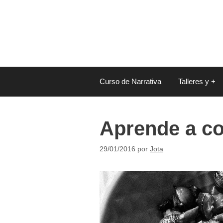
Saltar
al
contenido
Curso de Narrativa
Talleres y +
Aprende a co
29/01/2016
por
Jota