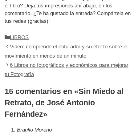
el libro? Deja tus impresiones ahí abajo, en los
comentario. ¿Te ha gustado la entrada? Compártela en
tus redes (gracias)!
Categorías
LIBROS
Video: comprende el obturador y su efecto sobre el
movimiento en menos de un minuto
6 Libros no fotográficos y económicos para mejorar
tu Fotografía
15 comentarios en «Sin Miedo al
Retrato, de José Antonio
Fernández»
Braulio Moreno