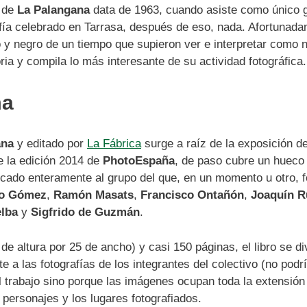
a de
La Palangana
data de 1963, cuando asiste como único gr
afía celebrado en Tarrasa, después de eso, nada. Afortuna
y negro de un tiempo que supieron ver e interpretar como na
ria y compila lo más interesante de su actividad fotográfica.
ma
ana
y editado por
La Fábrica
surge a raíz de la exposición de
e la edición 2014 de
PhotoEspaña
, de paso cubre un hueco
icado enteramente al grupo del que, en un momento u otro, 
o Gómez
,
Ramón Masats
,
Francisco Ontañón
,
Joaquín R
lba
y
Sigfrido de Guzmán
.
 altura por 25 de ancho) y casi 150 páginas, el libro se di
e a las fotografías de los integrantes del colectivo (no podr
 trabajo sino porque las imágenes ocupan toda la extensión
s personajes y los lugares fotografiados.