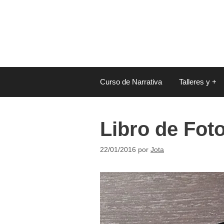
Saltar
al
contenido
Curso de Narrativa
Talleres y +
Libro de Fot
22/01/2016
por
Jota