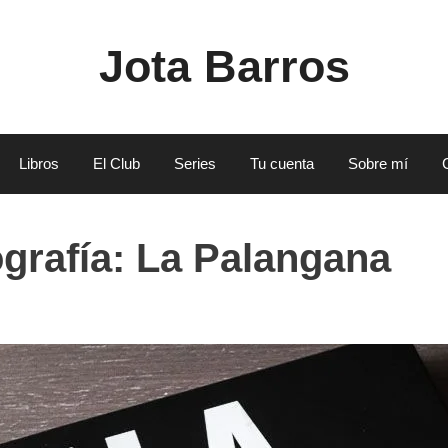
Jota Barros
Libros
El Club
Series
Tu cuenta
Sobre mí
ografía: La Palangana