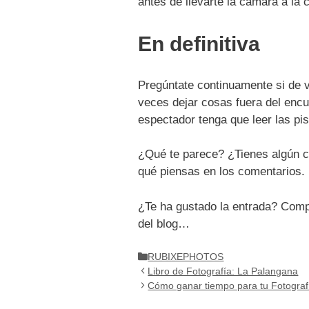
antes de llevarte la cámara a la
En definitiva
Pregúntate continuamente si de v
veces dejar cosas fuera del enc
espectador tenga que leer las pi
¿Qué te parece? ¿Tienes algún c
qué piensas en los comentarios.
¿Te ha gustado la entrada? Compá
del blog…
Categorías
RUBIXEPHOTOS
Libro de Fotografía: La Palangana
Cómo ganar tiempo para tu Fotogra