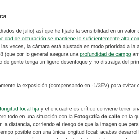
ica
ados de julio) así que he fijado la sensibilidad en un valor
ocidad de obturación se mantiene lo suficientemente alta c
las veces, la cámara está ajustada en modo prioridad a la a
f/8 (que por lo general asegura una
profundidad de campo
amp
o de gente tenga un ligero desenfoque y no distraiga del p
amente la exposición (compensando en -1/3EV) para evitar qu
longitud focal fija
y el encuadre es crítico conviene tener u
bre todo en una situación con la
Fotografía de calle
en la q
r la distancia, corriendo el riesgo de que la imagen que pe
empo posible con una única longitud focal: acabas desarrolla