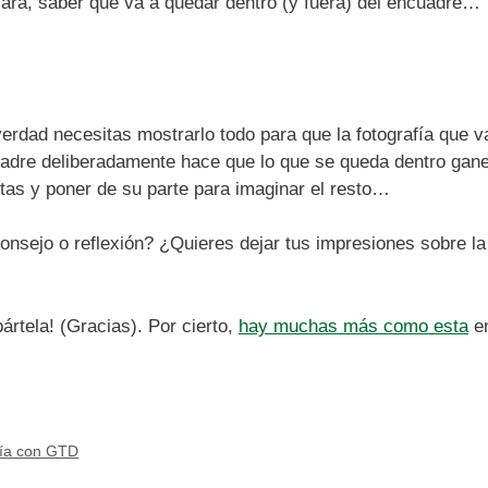
 cara, saber qué va a quedar dentro (y fuera) del encuadre…
erdad necesitas mostrarlo todo para que la fotografía que va
uadre deliberadamente hace que lo que se queda dentro gan
stas y poner de su parte para imaginar el resto…
onsejo o reflexión? ¿Quieres dejar tus impresiones sobre l
rtela! (Gracias). Por cierto,
hay muchas más como esta
en
fía con GTD