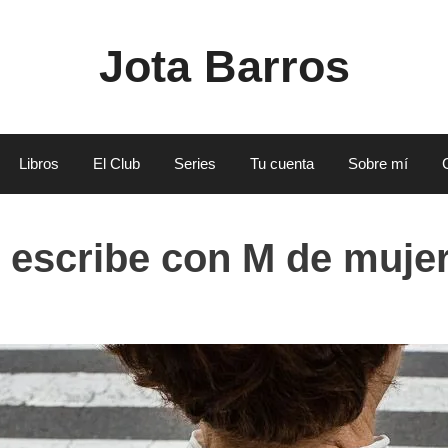
Jota Barros
Libros
El Club
Series
Tu cuenta
Sobre mí
e escribe con M de muje