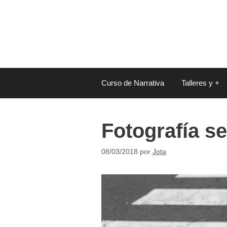
Saltar
al
contenido
Curso de Narrativa
Talleres y +
Fotografía s
08/03/2018
por
Jota