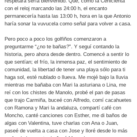
respetara sería bienvenido. Que, como la Cenicienta
con el reloj marcando las 24:00 h, el encanto
permanecería hasta las 13:00 h, hora en la que Antonio
haría sonar la vuvucela como señal para volver a casa.
Pero poco a poco los golfiños comenzaron a
preguntarme “¿no te bañas?”. Y seguí contando la
historia, pero ahora desde dentro. Comencé a sentir lo
que sentían; el frío, la inmensa paz, el sentimiento de
comunidad, la libertad de tener una playa sólo para ti
haga sol, esté nublado o llueva. Me mojé bajo la lluvia
mientras me bañaba con Mari la asturiana o Lina, me
reí con los chistes de Manolo, probé el pan de pasas
que trajo Carmiña, buceé con Alfredo, comí cacahuetes
con Ramona y Mari la andaluza, compartí café con
Moncho, canté canciones con Esther, me di baños de
algas con Valentina, tuve charlas con Ana o Juan,
paseé de vuelta a casa con Jose y lloré desde lo más