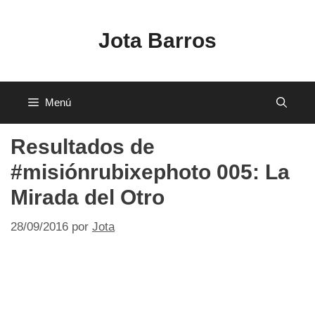
Saltar
al
Jota Barros
contenido
Menú
Resultados de
#misiónrubixephoto 005: La
Mirada del Otro
28/09/2016
por
Jota