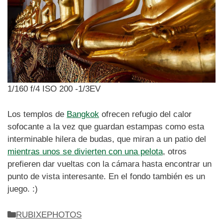
1/160 f/4 ISO 200 -1/3EV
Los templos de
Bangkok
ofrecen refugio del calor
sofocante a la vez que guardan estampas como esta
interminable hilera de budas, que miran a un patio del
mientras unos se divierten con una pelota
, otros
prefieren dar vueltas con la cámara hasta encontrar un
punto de vista interesante. En el fondo también es un
juego. :)
Categorías
RUBIXEPHOTOS