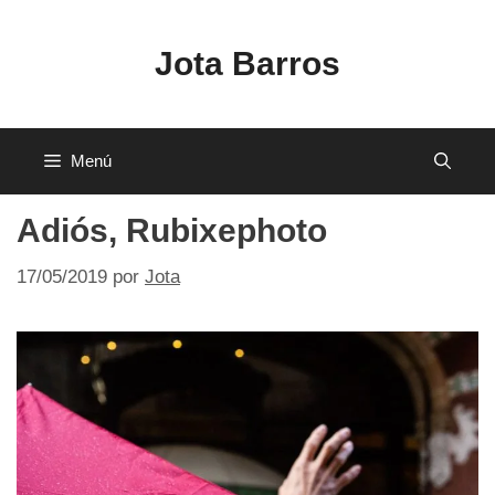
Saltar
al
Jota Barros
contenido
Menú
Adiós, Rubixephoto
17/05/2019
por
Jota