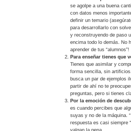
se agolpe a una buena cant
con datos menos importante
definir un temario (asegúra
para desarrollarlo con sol
y reconstruyendo de paso u
encima todo lo demás. No h
aprender de tus “alumnos”!
Para enseñar tienes que vo
Tienes que asimilar y compr
forma sencilla, sin artifici
busca un par de ejemplos il
partir de ahí no te preocup
preguntas, pero si tienes c
Por la emoción de descubr
es cuando percibes que alg
suyas y no de la máquina.
respuesta es casi siempre “
valgan la pena.