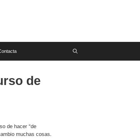
Contacta
urso de
lso de hacer “de
a cambio muchas cosas.