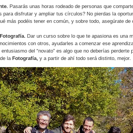
nte.
Pasarás unas horas rodeado de personas que comparte
 para disfrutar y ampliar tus círculos? No pierdas la oport
qué más podéis tener en común, y sobre todo, asegúrate de
Fotografía.
Dar un curso sobre lo que te apasiona es una m
onocimientos con otros, ayudarles a comenzar ese aprendiz
l entusiasmo del “novato” es algo que no deberías perderte
 de la
Fotografía,
y a partir de ahí todo será distinto, mejor.