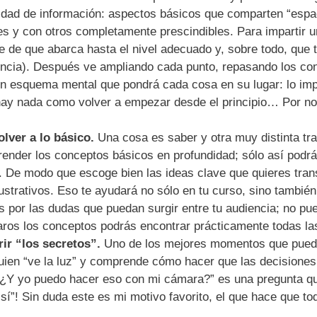
idad de información: aspectos básicos que comparten “espa
s y con otros completamente prescindibles. Para impartir 
te de que abarca hasta el nivel adecuado y, sobre todo, que 
vencia). Después ve ampliando cada punto, repasando los co
n esquema mental que pondrá cada cosa en su lugar: lo impo
ay nada como volver a empezar desde el principio… Por no 
lver a lo básico.
Una cosa es saber y otra muy distinta tra
ender los conceptos básicos en profundidad; sólo así podrá
os. De modo que escoge bien las ideas clave que quieres tran
ustrativos. Eso te ayudará no sólo en tu curso, sino tambié
es por las dudas que puedan surgir entre tu audiencia; no p
laros los conceptos podrás encontrar prácticamente todas la
ir “los secretos”.
Uno de los mejores momentos que puede
uien “ve la luz” y comprende cómo hacer que las decisiones
 “¿Y yo puedo hacer eso con mi cámara?” es una pregunta 
sí”! Sin duda este es mi motivo favorito, el que hace que to