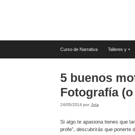
Saltar
al
contenido
Curso de Narrativa
Talleres y +
5 buenos mot
Fotografía (o
24/05/2014
por
Jota
Si algo te apasiona tienes que l
profe”, descubrirás que ponerte 