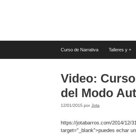
Saltar
al
contenido
Curso de Narrativa
Talleres y +
Video: Curso 
del Modo Auto
12/01/2015
por
Jota
https://jotabarros.com/2014/12/31
target=”_blank”>puedes echar un 