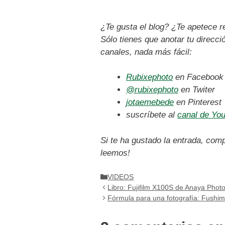
¿Te gusta el blog? ¿Te apetece r
Sólo tienes que anotar tu direcci
canales, nada más fácil:
Rubixephoto
en Facebook
@rubixephoto
en Twiter
jotaemebede
en Pinterest
suscríbete al
canal de Yo
Si te ha gustado la entrada, comp
leemos!
Categorías
VIDEOS
Libro: Fujifilm X100S de Anaya Phot
Fórmula para una fotografía: Fushimi