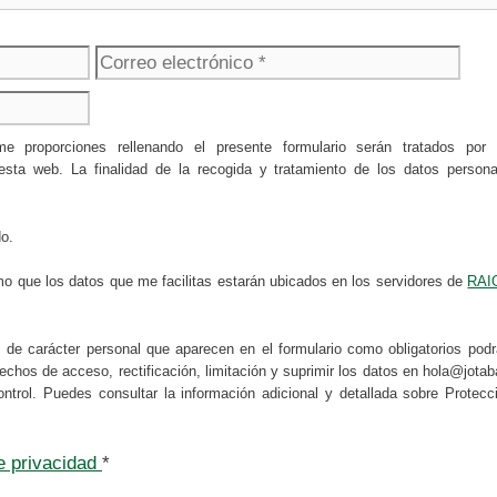
Correo
Web
electrónico
 me proporciones rellenando el presente formulario serán tratad
 web. La finalidad de la recogida y tratamiento de los datos personale
do.
mo que los datos que me facilitas estarán ubicados en los servidores de
RAI
s de carácter personal que aparecen en el formulario como obligatorios po
erechos de acceso, rectificación, limitación y suprimir los datos en hola@jot
ontrol. Puedes consultar la información adicional y detallada sobre Prote
de privacidad
*