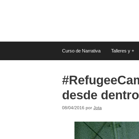
Saltar
al
contenido
Curso de Narrativa
Talleres y +
#RefugeeCame
desde dentro
08/04/2016
por
Jota