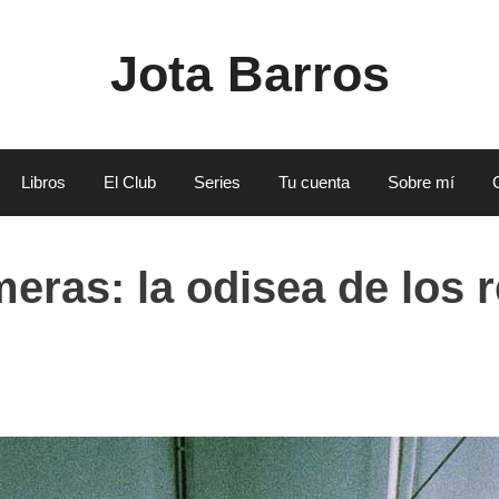
Jota Barros
Libros
El Club
Series
Tu cuenta
Sobre mí
ras: la odisea de los r