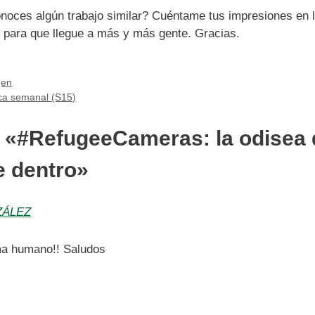
noces algún trabajo similar? Cuéntame tus impresiones en l
s para que llegue a más y más gente. Gracias.
gen
ica semanal (S15)
 «#RefugeeCameras: la odisea 
e dentro»
ZÁLEZ
ma humano!! Saludos