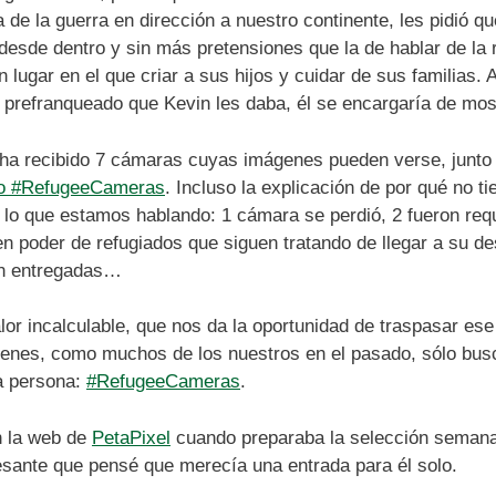
 de la guerra en dirección a nuestro continente, les pidió
desde dentro y sin más pretensiones que la de hablar de la r
lugar en el que criar a sus hijos y cuidar de sus familias. A
 prefranqueado que Kevin les daba, él se encargaría de mos
 ha recibido 7 cámaras cuyas imágenes pueden verse, junto
cto #RefugeeCameras
. Incluso la explicación de por qué no 
 lo que estamos hablando: 1 cámara se perdió, 2 fueron req
en poder de refugiados que siguen tratando de llegar a su d
on entregadas…
or incalculable, que nos da la oportunidad de traspasar ese
ienes, como muchos de los nuestros en el pasado, sólo bus
ra persona:
#RefugeeCameras
.
n la web de
PetaPixel
cuando preparaba la selección semanal
esante que pensé que merecía una entrada para él solo.