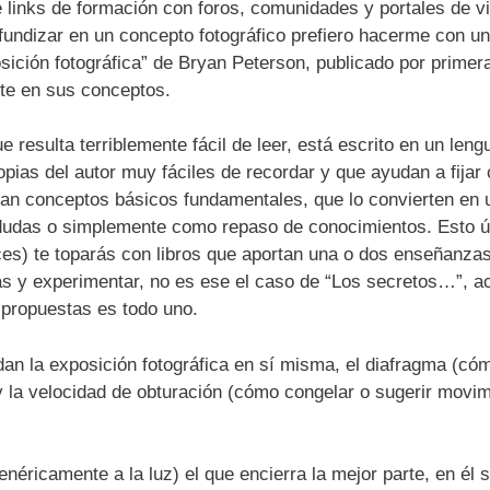
 links de formación con foros, comunidades y portales de vid
fundizar en un concepto fotográfico prefiero hacerme con un 
osición fotográfica” de Bryan Peterson, publicado por prime
te en sus conceptos.
 resulta terriblemente fácil de leer, está escrito en un leng
ias del autor muy fáciles de recordar y que ayudan a fijar
ran conceptos básicos fundamentales, que lo convierten en u
dudas o simplemente como repaso de conocimientos. Esto ú
es) te toparás con libros que aportan una o dos enseñanzas
s y experimentar, no es ese el caso de “Los secretos…”, ac
 propuestas es todo uno.
dan la exposición fotográfica en sí misma, el diafragma (có
la velocidad de obturación (cómo congelar o sugerir movim
néricamente a la luz) el que encierra la mejor parte, en él s