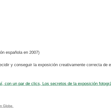
ón española en 2007)
cidir y conseguir la exposición creativamente correcta de e
, con un par de clics, Los secretos de la exposición fotográ
on Globe.