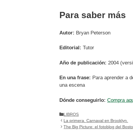
Para saber más
Autor:
Bryan Peterson
Editorial:
Tutor
Año de publicación:
2004 (versi
En una frase:
Para aprender a de
una escena
Dónde conseguirlo:
Compra aquí
Categorías
LIBROS
La primera. Carnaval en Brooklyn.
The Big Picture: el fotoblog del Bost