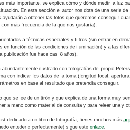
ue es más importante, se explica cómo y dónde medir la luz pa
ituación. En esta sección el autor nos dota de una serie d
s ayudarán a obtener las fotos que queremos conseguir cuan
 con más frecuencia de la que nos gustaría).
rientados a técnicas especiales y filtros (sin entrar en de
n función de las condiciones de iluminación) y a las difer
a publicación fue hace casi 8 años).
á abundantemente ilustrado con fotografías del propio Peters
 con indicar los datos de la toma (longitud focal, apertura
parámetros en base al resultado que pretendía conseguir.
o que se lee de un tirón y que explica de una forma muy se
er a mano como material de consulta y para releer una y otr
post dedicado a un libro de fotografía, tienes muchos más
aq
uedo entederlo perfectamente) sigue este
enlace
.