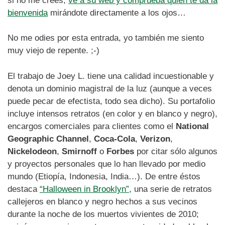
si no me crees,
ve a su web y comprueba quién te da la
bienvenida
mirándote directamente a los ojos…
No me odies por esta entrada, yo también me siento
muy viejo de repente. ;-)
El trabajo de Joey L. tiene una calidad incuestionable y
denota un dominio magistral de la luz (aunque a veces
puede pecar de efectista, todo sea dicho). Su portafolio
incluye intensos retratos (en color y en blanco y negro),
encargos comerciales para clientes como el
National
Geographic Channel
,
Coca-Cola
,
Verizon
,
Nickelodeon
,
Smirnoff
o
Forbes
por citar sólo algunos
y proyectos personales que lo han llevado por medio
mundo (Etiopía, Indonesia, India…). De entre éstos
destaca
“Halloween in Brooklyn”
, una serie de retratos
callejeros en blanco y negro hechos a sus vecinos
durante la noche de los muertos vivientes de 2010;