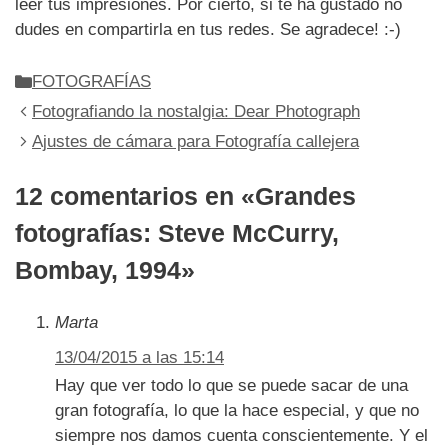
leer tus impresiones. Por cierto, si te ha gustado no
dudes en compartirla en tus redes. Se agradece! :-)
Categorías
FOTOGRAFÍAS
Fotografiando la nostalgia: Dear Photograph
Ajustes de cámara para Fotografía callejera
12 comentarios en «Grandes
fotografías: Steve McCurry,
Bombay, 1994»
Marta
13/04/2015 a las 15:14
Hay que ver todo lo que se puede sacar de una
gran fotografía, lo que la hace especial, y que no
siempre nos damos cuenta conscientemente. Y el