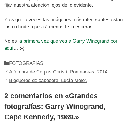
fijar nuestra atención lejos de lo evidente.
Y es que a veces las imágenes más interesantes están
justo donde (quizás) menos te lo esperas.
No es
la primera vez que ves a Garry Winogrand por
aquí
… :-)
Categorías
FOTOGRAFÍAS
Alfombra de Corpus Christi. Ponteareas, 2014.
Blogueros de cabecera: Lucía Meler.
2 comentarios en «Grandes
fotografías: Garry Winogrand,
Cape Kennedy, 1969.»