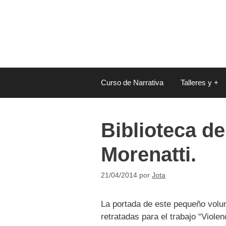
Saltar
al
contenido
Curso de Narrativa
Talleres y +
Biblioteca de
Morenatti.
21/04/2014
por
Jota
La portada de este pequeño volum
retratadas para el trabajo “Viol