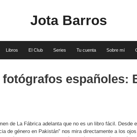
Jota Barros
Libros
El Club
Series
Tu cuenta
Sobre mí
 fotógrafos españoles: 
en de La Fábrica adelanta que no es un libro fácil. Desde e
encia de género en Pakistán” nos mira directamente a los ojo