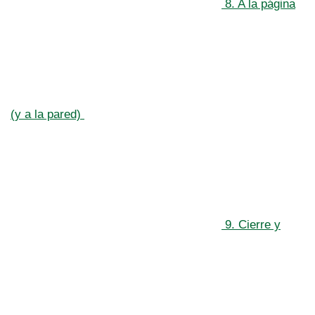
8. A la página
(y a la pared)
9. Cierre y