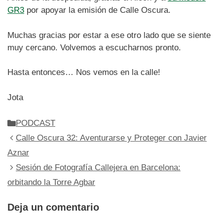
GR3
por apoyar la emisión de Calle Oscura.
Muchas gracias por estar a ese otro lado que se siente
muy cercano. Volvemos a escucharnos pronto.
Hasta entonces… Nos vemos en la calle!
Jota
Categorías
PODCAST
Calle Oscura 32: Aventurarse y Proteger con Javier
Aznar
Sesión de Fotografía Callejera en Barcelona:
orbitando la Torre Agbar
Deja un comentario