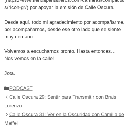
(https://www.tiendapentaxeros.com/camaras/compacta
s/ricoh-gr/) por apoyar la emisión de Calle Oscura.
Desde aquí, todo mi agradecimiento por acompañarme,
por acompañarnos, desde ese otro lado que se siente
muy cercano.
Volvemos a escucharnos pronto. Hasta entonces…
Nos vemos en la calle!
Jota.
Categorías
PODCAST
Calle Oscura 29: Sentir para Transmitir con Brais
Lorenzo
Calle Oscura 31: Ver en la Oscuridad con Camilla de
Maffei