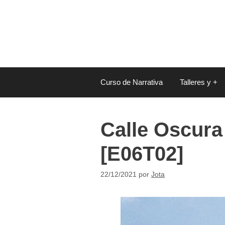
Saltar
al
contenido
Curso de Narrativa
Talleres y +
Calle Oscura 
[E06T02]
22/12/2021
por
Jota