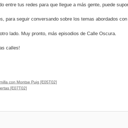
do entre tus redes para que llegue a más gente, puede supon
ios, para seguir conversando sobre los temas abordados co
 otro lado. Muy pronto, más episodios de Calle Oscura.
s calles!
milla con Montse Puig [E05T02]
iertas [E07T02]