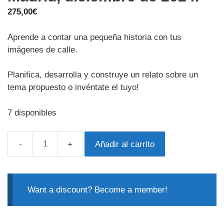
275,00
€
Aprende a contar una pequeña historia con tus
imágenes de calle.
Planifica, desarrolla y construye un relato sobre un
tema propuesto o invéntate el tuyo!
7 disponibles
Añadir al carrito
Lo
que
la
Calle
Want a discount? Become a member!
Cuenta:
Taller