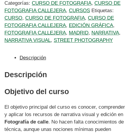
de
Categorías:
CURSO DE FOTOGRAFIA
,
CURSO DE
Edición
FOTOGRAFIA CALLEJERA
,
CURSOS
Etiquetas:
y
CURSO
,
CURSO DE FOTOGRAFIA
,
CURSO DE
Narrativa
FOTOGRAFIA CALLEJERA
,
EDICIÓN GRÁFICA
,
Visual
FOTOGRAFIA CALLEJERA
,
MADRID
,
NARRATIVA
,
en
NARRATIVA VISUAL
,
STREET PHOTOGRAPHY
Fotografía
Callejera.
Descripción
Madrid,
diciembre
Descripción
de
2024.
cantidad
Objetivo del curso
El objetivo principal del curso es conocer, comprender
y aplicar los recursos de narrativa visual y edición en
Fotografía de calle
. No hacen falta conocimientos de
técnica, aunque unas nociones mínimas pueden