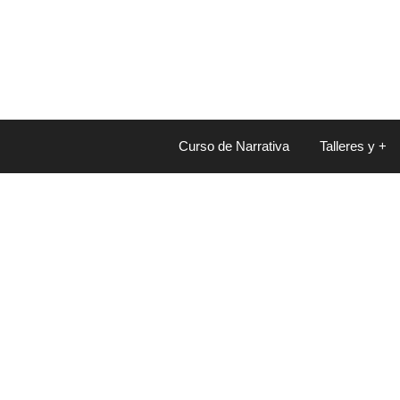
Saltar
al
contenido
Curso de Narrativa
Talleres y +