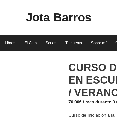
Jota Barros
Libros
El Club
Series
Tu cuenta
Sobre mí
CURSO D
EN ESCU
/ VERANO
70,00
€
/ mes durante 3
Curso de Iniciación a la