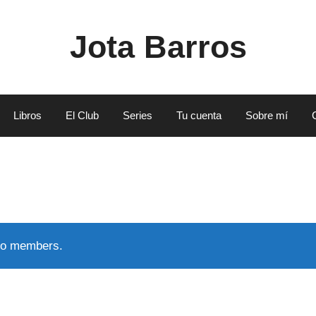
Jota Barros
Libros
El Club
Series
Tu cuenta
Sobre mí
 to members.