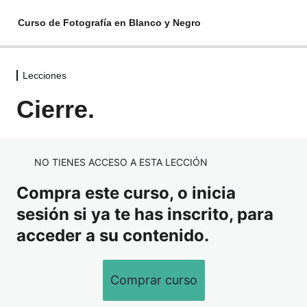
Curso de Fotografía en Blanco y Negro
Lecciones
Lecciones
Cierre.
Introducción.
Blanco y Negro o Color.
NO TIENES ACCESO A ESTA LECCIÓN
Película.
Compra este curso, o inicia
Pixel.
sesión si ya te has inscrito, para
Pensar en Blanco y Negro.
acceder a su contenido.
Cuarto Oscuro Digital.
Comprar curso
Cierre.