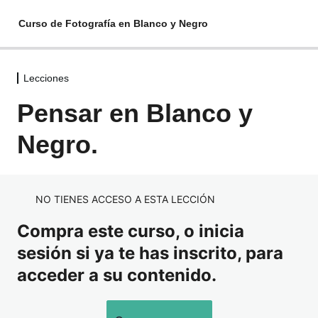
Curso de Fotografía en Blanco y Negro
Lecciones
Lecciones
Pensar en Blanco y
Introducción.
Negro.
Blanco y Negro o Color.
Película.
NO TIENES ACCESO A ESTA LECCIÓN
Pixel.
Compra este curso, o inicia
Pensar en Blanco y Negro.
sesión si ya te has inscrito, para
Cuarto Oscuro Digital.
acceder a su contenido.
Cierre.