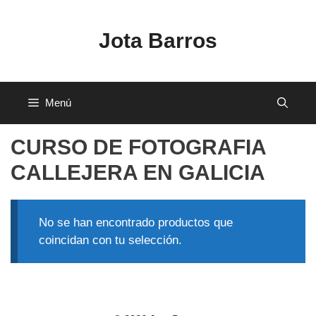
Saltar
al
Jota Barros
contenido
Menú
CURSO DE FOTOGRAFIA
CALLEJERA EN GALICIA
No se han encontrado productos que
coincidan con tu selección.