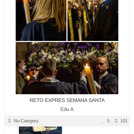
RETO EXPRES SEMANA SANTA
Edu A
No Category
5
101