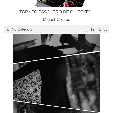
TORNEO PASCUERO DE QUIDDITCH
Miguel Crespo
No Category
12
95