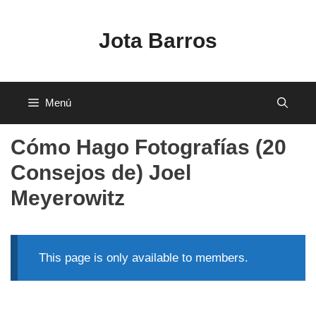
Saltar
al
Jota Barros
contenido
Menú
Cómo Hago Fotografías (20
Consejos de) Joel
Meyerowitz
This page is only available to members.