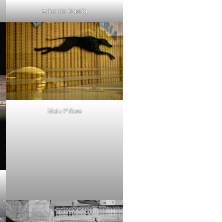
Eduardo García
Malu Piñero