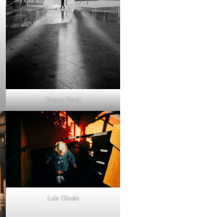
Bosco Peral
Luis Oliván