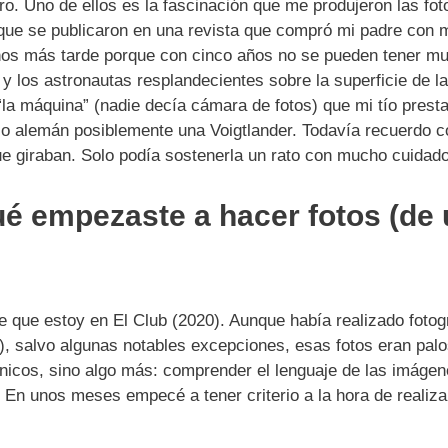
o. Uno de ellos es la fascinación que me produjeron las foto
que se publicaron en una revista que compró mi padre con m
 años más tarde porque con cinco años no se pueden tener 
r y los astronautas resplandecientes sobre la superficie de l
 “la máquina” (nadie decía cámara de fotos) que mi tío pres
lo alemán posiblemente una Voigtlander. Todavía recuerdo 
e giraban. Solo podía sostenerla un rato con mucho cuidado
é empezaste a hacer fotos (de
que estoy en El Club (2020). Aunque había realizado fotog
0), salvo algunas notables excepciones, esas fotos eran pal
cnicos, sino algo más: comprender el lenguaje de las imáge
 En unos meses empecé a tener criterio a la hora de realizar