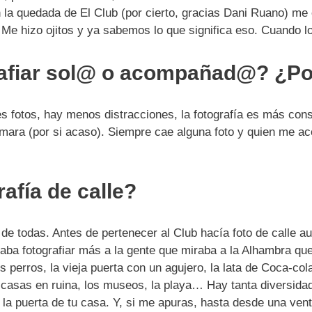
 la quedada de El Club (por cierto, gracias Dani Ruano) me
 Me hizo ojitos y ya sabemos lo que significa eso. Cuando lo
rafiar sol@ o acompañad@? ¿P
s fotos, hay menos distracciones, la fotografía es más con
mara (por si acaso). Siempre cae alguna foto y quien me 
rafía de calle?
 de todas. Antes de pertenecer al Club hacía foto de calle a
ba fotografiar más a la gente que miraba a la Alhambra que 
os perros, la vieja puerta con un agujero, la lata de Coca-co
as casas en ruina, los museos, la playa… Hay tanta diversida
 la puerta de tu casa. Y, si me apuras, hasta desde una ven