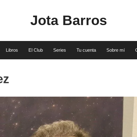
Jota Barros
Libros
El Club
Series
Tu cuenta
Sobre mí
ez