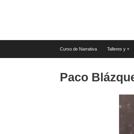
Saltar
al
contenido
Curso de Narrativa
Talleres y +
Paco Blázqu