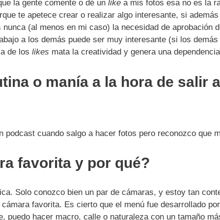
que la gente comente o dé un
like
a mis fotos esa no es la r
ue te apetece crear o realizar algo interesante, si además
es nunca (al menos en mi caso) la necesidad de aprobación d
rabajo a los demás puede ser muy interesante (si los demás t
sa de los
likes
mata la creatividad y genera una dependencia
ina o manía a la hora de salir a 
un podcast cuando salgo a hacer fotos pero reconozco que 
a favorita y por qué?
eica. Solo conozco bien un par de cámaras, y estoy tan cont
 cámara favorita. Es cierto que el menú fue desarrollado po
te, puedo hacer macro, calle o naturaleza con un tamaño má