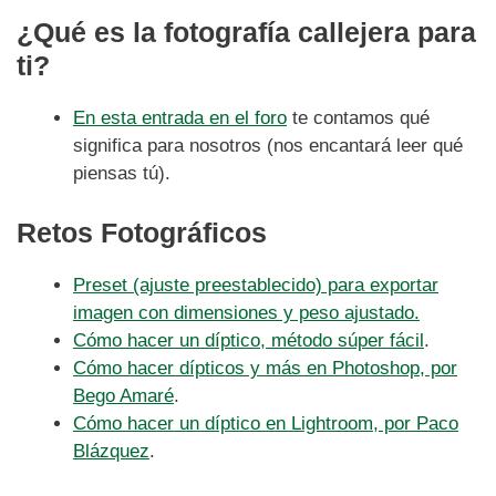
¿Qué es la fotografía callejera para
ti?
En esta entrada en el foro
te contamos qué
significa para nosotros (nos encantará leer qué
piensas tú).
Retos Fotográficos
Preset (ajuste preestablecido) para exportar
imagen con dimensiones y peso ajustado.
Cómo hacer un díptico, método súper fácil
.
Cómo hacer dípticos y más en Photoshop, por
Bego Amaré
.
Cómo hacer un díptico en Lightroom, por Paco
Blázquez
.