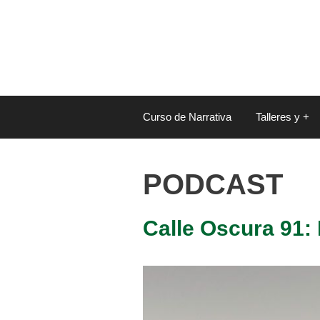
Saltar
al
contenido
Curso de Narrativa
Talleres y +
PODCAST
Calle Oscura 91: 