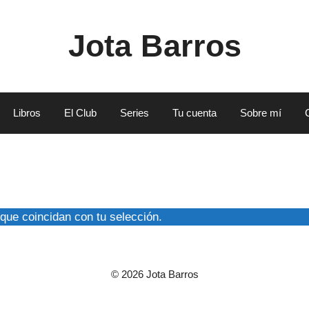
Jota Barros
Libros
El Club
Series
Tu cuenta
Sobre mí
que coincidan con tu selección.
© 2026 Jota Barros