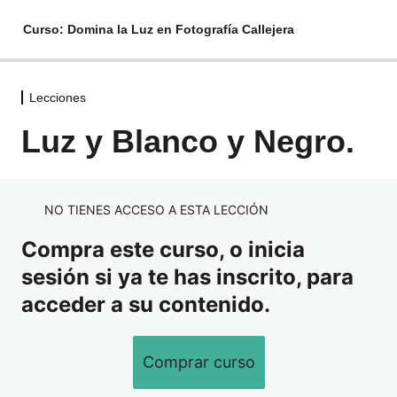
Curso: Domina la Luz en Fotografía Callejera
Lecciones
Lecciones
Luz y Blanco y Negro.
Introducción.
Cualidades de la Luz.
NO TIENES ACCESO A ESTA LECCIÓN
Luz y Color.
Compra este curso, o inicia
Luz y Blanco y Negro.
sesión si ya te has inscrito, para
Estudio de Casos.
acceder a su contenido.
Comprar curso