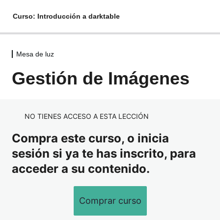
Curso: Introducción a darktable
Mesa de luz
Bienvenida
Gestión de Imágenes
Introducción
Conociendo el programa
Primeros Pasos
NO TIENES ACCESO A ESTA LECCIÓN
Desde Lightroom
Compra este curso, o inicia
Mesa de luz
sesión si ya te has inscrito, para
acceder a su contenido.
Importar Imágenes
Gestión de Imágenes
Comprar curso
Cuarto oscuro