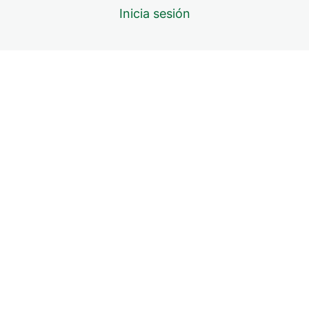
Cuarto Oscuro
Inicia sesión
Bases de Revelado
Revelado Digital de Imágenes
Exportando
Exportación de Imágenes
Despedida
Cierre y Conclusiones
Actualización 2023
Conversión a Blanco y Negro