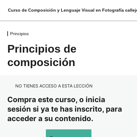
Curso de Composición y Lenguaje Visual en Fotografía callej
Principios
Principios
Principios de
Principios de composición
Recursos
composición
Dentro y fuera del encuadre.
Sujeto y fondo.
NO TIENES ACCESO A ESTA LECCIÓN
Compra este curso, o inicia
Orientación.
sesión si ya te has inscrito, para
Equilibrio y simetría.
acceder a su contenido.
Regla de los tercios, espiral áurea.
Llenar o vaciar el encuadre.