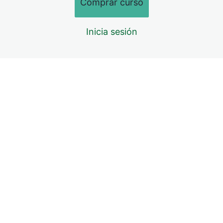
Comprar curso
Enfoque selectivo.
Inicia sesión
Recreando profundidad.
Resumen
Resumen.