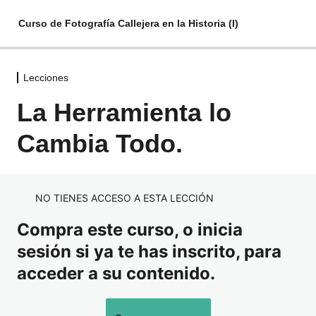
Curso de Fotografía Callejera en la Historia (I)
Lecciones
Lecciones
La Herramienta lo
Introducción.
Cambia Todo.
Precursores.
La Herramienta lo Cambia Todo.
NO TIENES ACCESO A ESTA LECCIÓN
La Era Dorada.
Compra este curso, o inicia
sesión si ya te has inscrito, para
acceder a su contenido.