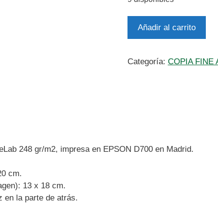
Copia
Añadir al carrito
en
papel:
Trujillo
Categoría:
COPIA FINE 
(24/02/2023)
cantidad
reLab 248 gr/m2, impresa en EPSON D700 en Madrid.
20 cm.
gen): 13 x 18 cm.
 en la parte de atrás.