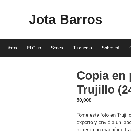
Jota Barros
Libros
El Club
Series
Tu cuenta
Sobre mí
Copia en 
Trujillo (
50,00
€
Tomé esta foto en Trujill
exporté y envié a un lab
hicieron un magnífico tra